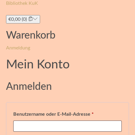
Bibliothek KuK
Toggle
navigati
€
0,00
(0)
Warenkorb
Anmeldung
Mein Konto
Anmelden
Erforderlich
Benutzername oder E-Mail-Adresse
*